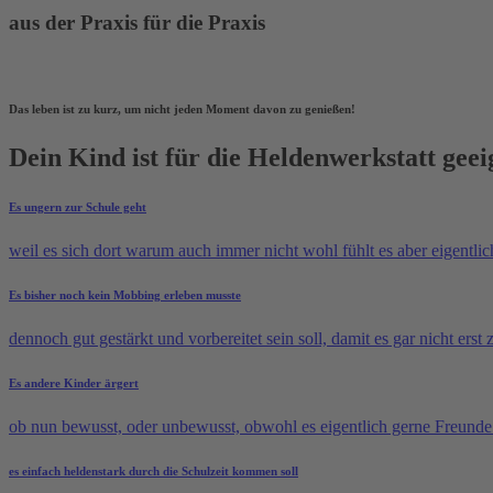
aus der Praxis für die Praxis
Das leben ist zu kurz, um nicht jeden Moment davon zu genießen!
Dein Kind ist für die Heldenwerkstatt gee
Es ungern zur Schule geht
weil es sich dort warum auch immer nicht wohl fühlt es aber eigentli
Es bisher noch kein Mobbing erleben musste
dennoch gut gestärkt und vorbereitet sein soll, damit es gar nicht e
Es andere Kinder ärgert
ob nun bewusst, oder unbewusst, obwohl es eigentlich gerne Freund
es einfach heldenstark durch die Schulzeit kommen soll