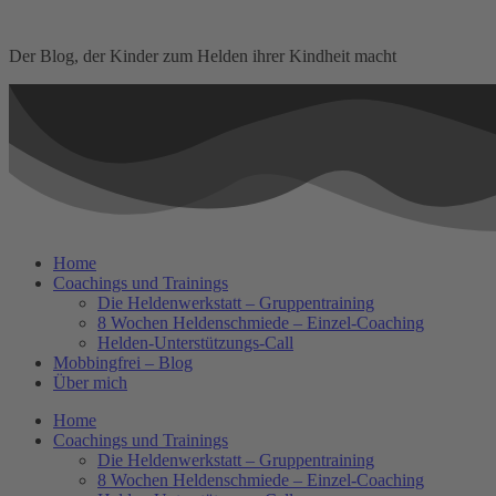
Der Blog, der Kinder zum Helden ihrer Kindheit macht
Home
Coachings und Trainings
Die Heldenwerkstatt – Gruppentraining
8 Wochen Heldenschmiede – Einzel-Coaching
Helden-Unterstützungs-Call
Mobbingfrei – Blog
Über mich
Home
Coachings und Trainings
Die Heldenwerkstatt – Gruppentraining
8 Wochen Heldenschmiede – Einzel-Coaching