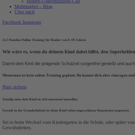
Helden-Unterstützungs-Call
Mobbingfrei – Blog
Über mich
Facebook
Instagram
2x2 Stunden Online Training für Kinder von 6-10 Jahren
Wie wäre es, wenn du deinem Kind dabei hilfst, den Superhelden
Damit dein Kind die prägende Schulzeit sorgenfrei genießt und auch
Momentan ist kein online Training geplant. Du kannst dich aber eintragen und
Platz sichern
Ständig muss dein Kind sie sich emotional umstellen.
Gerade in der Grundschulzeit ist deine Kind vielen ungewohnten Situationen ausgesetzt.
Sei es beim Wechsel vom Kindergarten in die Schule, oder später vo
Gewohnheiten.