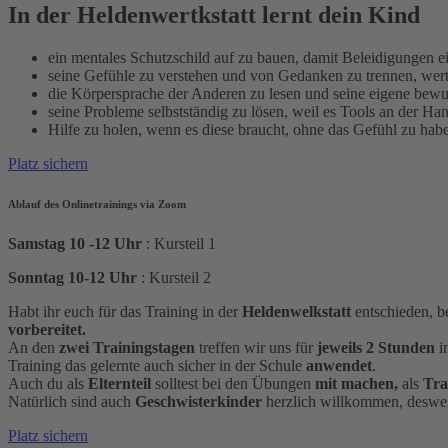
In der Heldenwertkstatt lernt dein Kind
ein mentales Schutzschild auf zu bauen, damit Beleidigungen e
seine Gefühle zu verstehen und von Gedanken zu trennen, wert
die Körpersprache der Anderen zu lesen und seine eigene bewus
seine Probleme selbstständig zu lösen, weil es Tools an der Han
Hilfe zu holen, wenn es diese braucht, ohne das Gefühl zu hab
Platz sichern
Ablauf des Onlinetrainings via Zoom
Samstag 10 -12
Uhr
: Kursteil 1
Sonntag 10-12
Uhr
: Kursteil 2
Habt ihr euch für das Training in der
Heldenwelkstatt
entschieden, 
vorbereitet.
An den
zwei Trainingstagen
treffen wir uns für
jeweils 2 Stunden
i
Training das gelernte auch sicher in der Schule
anwendet
.
Auch du als
Elternteil
solltest bei den Übungen
mit machen,
als
Tra
Natürlich sind auch
Geschwisterkinder
herzlich willkommen, desweg
Platz sichern