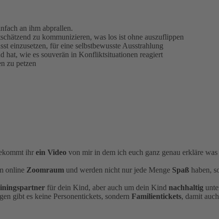
infach an ihm abprallen.
schätzend zu kommunizieren, was los ist ohne auszuflippen
st einzusetzen, für eine selbstbewusste Ausstrahlung
d hat, wie es souverän in Konfliktsituationen reagiert
en zu petzen
bekommt ihr
ein Video
von mir in dem ich euch ganz genau erkläre was i
m online
Zoomraum
und werden nicht nur jede Menge
Spaß
haben, s
iningspartner
für dein Kind, aber auch um dein Kind
nachhaltig
unte
en gibt es keine Personentickets, sondern
Familientickets
, damit auc